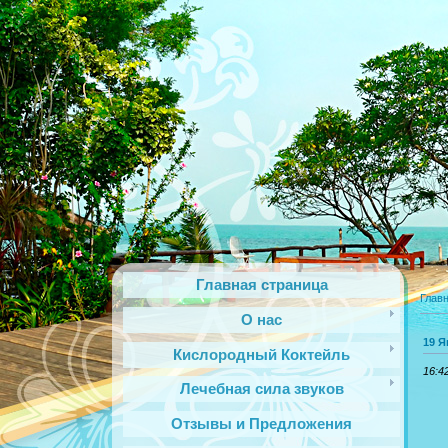
Главная страница
Глав
О нас
19 Я
Кислородный Коктейль
16:4
Лечебная сила звуков
Отзывы и Предложения